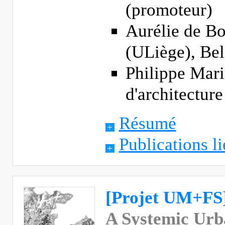
(promoteur)
Aurélie de Bo
(ULiège), Be
Philippe Mari
d'architectu
Résumé
Publications li
[Projet UM+FS
A Systemic Ur